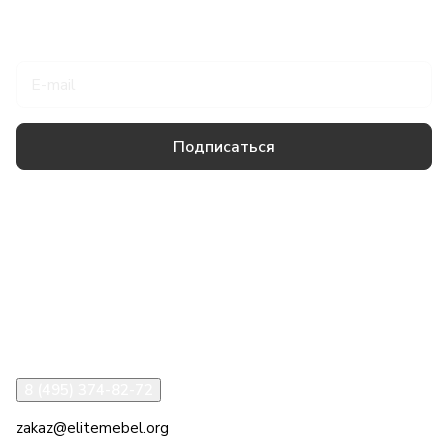
Подписаться
на новости и акции
Подписаться
Товары и услуги
Компания
Информация
Помощь
8 (495) 374-82-72
zakaz@elitemebel.org