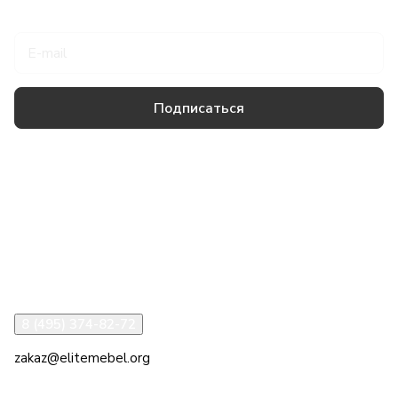
Подписаться
на новости и акции
Подписаться
Товары и услуги
Компания
Информация
Помощь
8 (495) 374-82-72
zakaz@elitemebel.org
г. Москва, ул. Краснодарская, 7к1