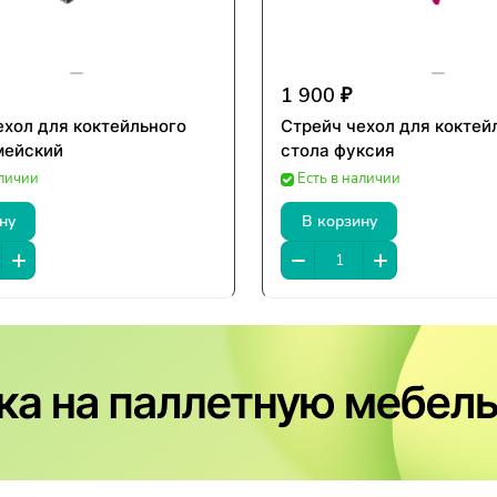
1 900 ₽
ехол для коктейльного
Стрейч чехол для коктей
мейский
стола фуксия
аличии
Есть в наличии
ну
В корзину