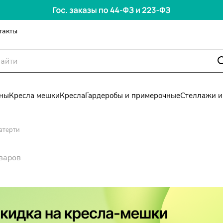
такты
ны
Кресла мешки
Кресла
Гардеробы и примерочные
Стеллажи и
атерти
варов