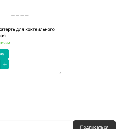
катерть для коктейльного
рая
аличии
ну
Подписаться