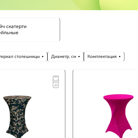
йч скатерти
ейльные
териал столешницы
Диаметр, см
Комплектация