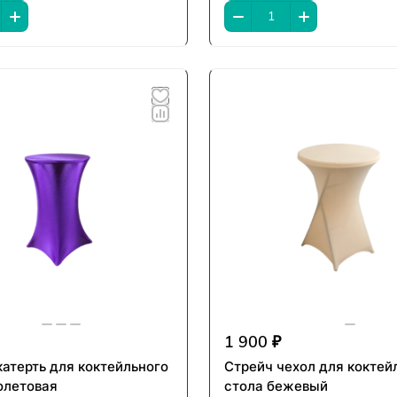
1 900 ₽
катерть для коктейльного
Стрейч чехол для коктей
олетовая
стола бежевый