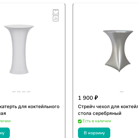
1 900 ₽
катерть для коктейльного
Стрейч чехол для коктей
лая
стола серебряный
аличии
Есть в наличии
ну
В корзину