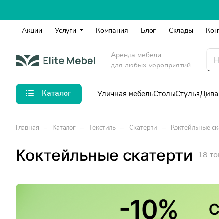
Акции
Услуги
Компания
Блог
Склады
Кон
Аренда мебели
для любых мероприятий
Каталог
Уличная мебель
Столы
Стулья
Дива
–
–
–
–
Главная
Каталог
Текстиль
Скатерти
Коктейльные ск
Коктейльные скатерти
18 то