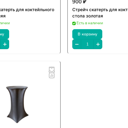
900 ₽
катерть для коктейльного
Стрейч скатерть для кок
няя
стола золотая
аличии
Есть в наличии
ну
В корзину