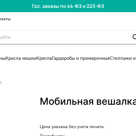
такты
ны
Кресла мешки
Кресла
Гардеробы и примерочные
Стеллажи и
y
Мобильная вешалка
Цена указана без учета печати.