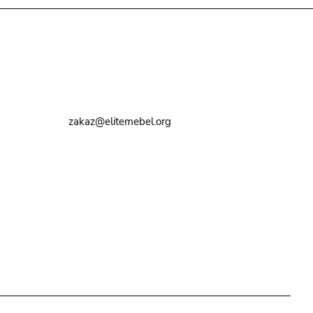
Контакты
8 (495) 374-82-72
zakaz@elitemebel.org
г. Москва, ул. Краснодарская, 7к1