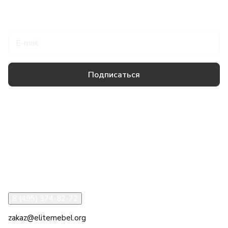
Подписаться
на новости и акции
Подписаться
Товары и услуги
Компания
Информация
Помощь
8 (495) 374-82-72
zakaz@elitemebel.org