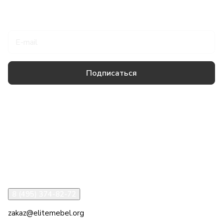
Подписаться
на новости и акции
Подписаться
Товары и услуги
Компания
Информация
Помощь
8 (495) 374-82-72
zakaz@elitemebel.org