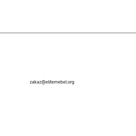
Контакты
8 (495) 374-82-72
zakaz@elitemebel.org
г. Москва, ул. Краснодарская, 7к1