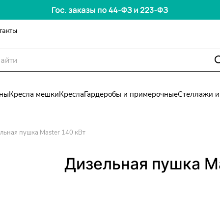
такты
ны
Кресла мешки
Кресла
Гардеробы и примерочные
Стеллажи и
льная пушка Master 140 кВт
Дизельная пушка Ma