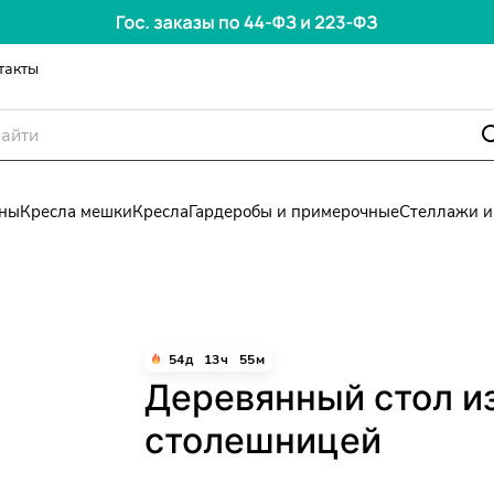
такты
ны
Кресла мешки
Кресла
Гардеробы и примерочные
Стеллажи и
54
д
13
ч
55
м
Деревянный стол из
столешницей