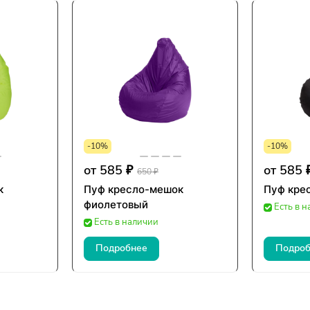
-10%
-10%
от 585 ₽
от 585 
650 ₽
к
Пуф кресло-мешок
Пуф кре
фиолетовый
Есть в 
Есть в наличии
Подробнее
Подроб