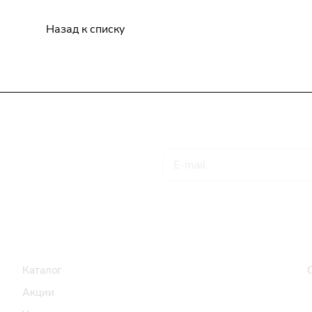
Назад к списку
Подписаться
на новости и акции
Товары и услуги
Компания
Каталог
Акции