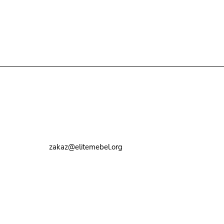
Контакты
8 (495) 374-82-72
zakaz@elitemebel.org
г. Москва, ул. Краснодарская, 7к1